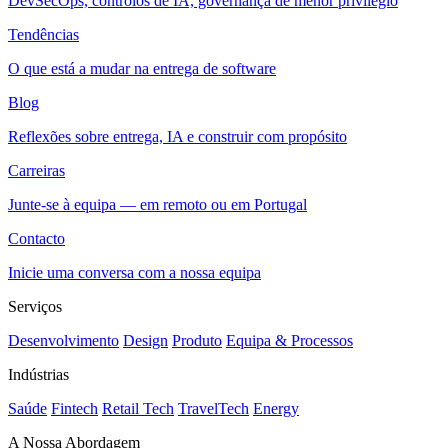
DevSecOps, controlos de IA, governança de menor privilégio
Tendências
O que está a mudar na entrega de software
Blog
Reflexões sobre entrega, IA e construir com propósito
Carreiras
Junte-se à equipa — em remoto ou em Portugal
Contacto
Inicie uma conversa com a nossa equipa
Serviços
Desenvolvimento
Design
Produto
Equipa & Processos
Indústrias
Saúde
Fintech
Retail Tech
TravelTech
Energy
A Nossa Abordagem