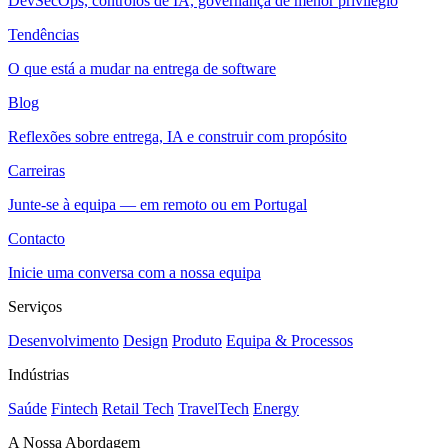
DevSecOps, controlos de IA, governança de menor privilégio
Tendências
O que está a mudar na entrega de software
Blog
Reflexões sobre entrega, IA e construir com propósito
Carreiras
Junte-se à equipa — em remoto ou em Portugal
Contacto
Inicie uma conversa com a nossa equipa
Serviços
Desenvolvimento
Design
Produto
Equipa & Processos
Indústrias
Saúde
Fintech
Retail Tech
TravelTech
Energy
A Nossa Abordagem