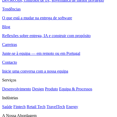
DevSecOps, controlos de IA, governança de menor privilégio
Tendências
O que está a mudar na entrega de software
Blog
Reflexões sobre entrega, IA e construir com propósito
Carreiras
Junte-se à equipa — em remoto ou em Portugal
Contacto
Inicie uma conversa com a nossa equipa
Serviços
Desenvolvimento
Design
Produto
Equipa & Processos
Indústrias
Saúde
Fintech
Retail Tech
TravelTech
Energy
A Nossa Abordagem